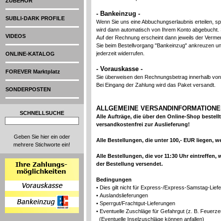
ZUBEHÖR
- Bankeinzug -
SUBLI-DARK PROFILE
Wenn Sie uns eine Abbuchungserlaubnis erteilen, s
wird dann automatisch von Ihrem Konto abgebucht. 
VIDEOS
Auf der Rechnung erscheint dann jeweils der Vermer
Sie beim Bestellvorgang "Bankeinzug" ankreuzen und
jederzeit widerrufen.
ONLINE-KATALOG
- Vorauskasse -
FOREVER Marktplatz
Sie überweisen den Rechnungsbetrag innerhalb von
Bei Eingang der Zahlung wird das Paket versandt.
SONDERPOSTEN
ALLGEMEINE VERSANDINFORMATIONE
SCHNELLSUCHE
Alle Aufträge, die über den Online-Shop beste
versandkostenfrei zur Auslieferung!
Geben Sie hier ein oder
Alle Bestellungen, die unter 100,- EUR liegen, 
mehrere Stichworte ein!
Alle Bestellungen, die vor 11:30 Uhr eintreffen
der Bestellung versendet.
Bedingungen
• Dies gilt nicht für Express-/Express-Samstag-Lief
• Auslandslieferungen
• Sperrgut/Frachtgut-Lieferungen
• Eventuelle Zuschläge für Gefahrgut (z. B. Feuer
(Eventuelle Inselzuschläge können anfallen)