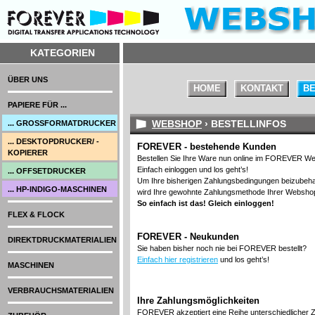
KATEGORIEN
ÜBER UNS
HOME
KONTAKT
BE
PAPIERE FÜR ...
WEBSHOP
› BESTELLINFOS
... GROSSFORMATDRUCKER
... DESKTOPDRUCKER/ -
FOREVER - bestehende Kunden
KOPIERER
Bestellen Sie Ihre Ware nun online im FOREVER W
Einfach einloggen und los geht’s!
... OFFSETDRUCKER
Um Ihre bisherigen Zahlungsbedingungen beizubehal
... HP-INDIGO-MASCHINEN
wird Ihre gewohnte Zahlungsmethode Ihrer Webshop
So einfach ist das!
Gleich einloggen!
FLEX & FLOCK
FOREVER - Neukunden
DIREKTDRUCKMATERIALIEN
Sie haben bisher noch nie bei FOREVER bestellt?
Einfach hier registrieren
und los geht’s!
MASCHINEN
VERBRAUCHSMATERIALIEN
Ihre Zahlungsmöglichkeiten
FOREVER akzeptiert eine Reihe unterschiedlicher Z