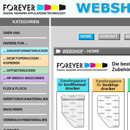
KATEGORIEN
ÜBER UNS
HOME
KONTAKT
B
PAPIERE FÜR ...
WEBSHOP
› HOME
... GROSSFORMATDRUCKER
... DESKTOPDRUCKER/ -
KOPIERER
Die best
Zubehör
... OFFSETDRUCKER
... HP-INDIGO-MASCHINEN
FLEX & FLOCK
DIREKTDRUCKMATERIALIEN
MASCHINEN
VERBRAUCHSMATERIALIEN