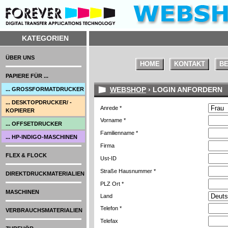
KATEGORIEN
ÜBER UNS
HOME
KONTAKT
BE
PAPIERE FÜR ...
WEBSHOP
› LOGIN ANFORDERN
... GROSSFORMATDRUCKER
... DESKTOPDRUCKER/ -
Anrede *
KOPIERER
Vorname *
... OFFSETDRUCKER
Familienname *
... HP-INDIGO-MASCHINEN
Firma
FLEX & FLOCK
Ust-ID
Straße Hausnummer *
DIREKTDRUCKMATERIALIEN
PLZ Ort *
MASCHINEN
Land
Telefon *
VERBRAUCHSMATERIALIEN
Telefax