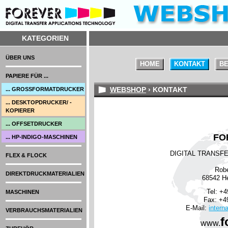
KATEGORIEN
ÜBER UNS
HOME
KONTAKT
BE
PAPIERE FÜR ...
WEBSHOP
› KONTAKT
... GROSSFORMATDRUCKER
... DESKTOPDRUCKER/ -
KOPIERER
... OFFSETDRUCKER
FO
... HP-INDIGO-MASCHINEN
DIGITAL TRANSF
FLEX & FLOCK
Robe
DIREKTDRUCKMATERIALIEN
68542 H
Tel: +4
MASCHINEN
Fax: +49
E-Mail:
intern
VERBRAUCHSMATERIALIEN
f
www.