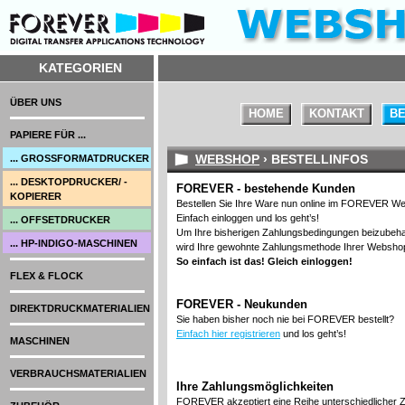
KATEGORIEN
ÜBER UNS
HOME
KONTAKT
BE
PAPIERE FÜR ...
WEBSHOP
› BESTELLINFOS
... GROSSFORMATDRUCKER
... DESKTOPDRUCKER/ -
FOREVER - bestehende Kunden
KOPIERER
Bestellen Sie Ihre Ware nun online im FOREVER W
Einfach einloggen und los geht’s!
... OFFSETDRUCKER
Um Ihre bisherigen Zahlungsbedingungen beizubehal
... HP-INDIGO-MASCHINEN
wird Ihre gewohnte Zahlungsmethode Ihrer Webshop
So einfach ist das!
Gleich einloggen!
FLEX & FLOCK
FOREVER - Neukunden
DIREKTDRUCKMATERIALIEN
Sie haben bisher noch nie bei FOREVER bestellt?
Einfach hier registrieren
und los geht’s!
MASCHINEN
VERBRAUCHSMATERIALIEN
Ihre Zahlungsmöglichkeiten
FOREVER akzeptiert eine Reihe unterschiedlicher Z