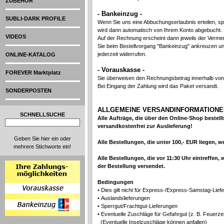
ZUBEHÖR
- Bankeinzug -
SUBLI-DARK PROFILE
Wenn Sie uns eine Abbuchungserlaubnis erteilen, s
wird dann automatisch von Ihrem Konto abgebucht. 
VIDEOS
Auf der Rechnung erscheint dann jeweils der Vermer
Sie beim Bestellvorgang "Bankeinzug" ankreuzen und
jederzeit widerrufen.
ONLINE-KATALOG
- Vorauskasse -
FOREVER Marktplatz
Sie überweisen den Rechnungsbetrag innerhalb von
Bei Eingang der Zahlung wird das Paket versandt.
SONDERPOSTEN
ALLGEMEINE VERSANDINFORMATIONE
SCHNELLSUCHE
Alle Aufträge, die über den Online-Shop beste
versandkostenfrei zur Auslieferung!
Geben Sie hier ein oder
Alle Bestellungen, die unter 100,- EUR liegen, 
mehrere Stichworte ein!
Alle Bestellungen, die vor 11:30 Uhr eintreffen
der Bestellung versendet.
Bedingungen
• Dies gilt nicht für Express-/Express-Samstag-Lief
• Auslandslieferungen
• Sperrgut/Frachtgut-Lieferungen
• Eventuelle Zuschläge für Gefahrgut (z. B. Feuer
(Eventuelle Inselzuschläge können anfallen)