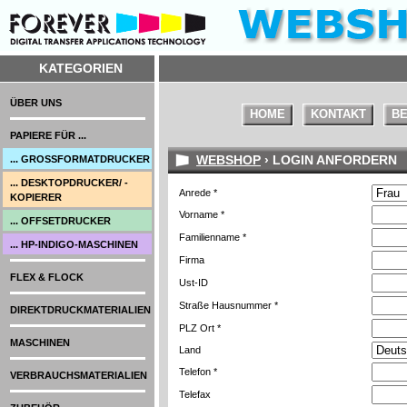
KATEGORIEN
ÜBER UNS
HOME
KONTAKT
BE
PAPIERE FÜR ...
WEBSHOP
› LOGIN ANFORDERN
... GROSSFORMATDRUCKER
... DESKTOPDRUCKER/ -
Anrede *
KOPIERER
Vorname *
... OFFSETDRUCKER
Familienname *
... HP-INDIGO-MASCHINEN
Firma
FLEX & FLOCK
Ust-ID
Straße Hausnummer *
DIREKTDRUCKMATERIALIEN
PLZ Ort *
MASCHINEN
Land
Telefon *
VERBRAUCHSMATERIALIEN
Telefax