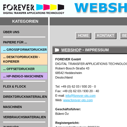
KATEGORIEN
ÜBER UNS
HOME
KONTAKT
BE
PAPIERE FÜR ...
WEBSHOP
› IMPRESSUM
... GROSSFORMATDRUCKER
... DESKTOPDRUCKER/ -
FOREVER GmbH
KOPIERER
DIGITAL TRANSFER APPLICATIONS TECHNOLO
Robert-Bosch-Straße 43
... OFFSETDRUCKER
68542 Heddesheim
... HP-INDIGO-MASCHINEN
Deutschland
FLEX & FLOCK
Tel: +49 (0) 62 03 / 930 20 - 0
Fax: +49 (0) 62 03 / 930 20 - 40
E-mail:
info@forever-ots.com
DIREKTDRUCKMATERIALIEN
Web:
www.forever-ots.com
MASCHINEN
Geschäftsführer:
Bülent Öz
VERBRAUCHSMATERIALIEN
Registergericht: