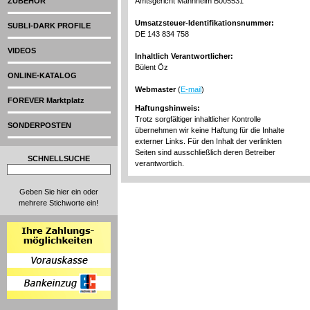
ZUBEHÖR
Amtsgericht Mannheim B005531
Umsatzsteuer-Identifikationsnummer:
SUBLI-DARK PROFILE
DE 143 834 758
VIDEOS
Inhaltlich Verantwortlicher:
Bülent Öz
ONLINE-KATALOG
Webmaster
(
E-mail
)
FOREVER Marktplatz
Haftungshinweis:
Trotz sorgfältiger inhaltlicher Kontrolle
SONDERPOSTEN
übernehmen wir keine Haftung für die Inhalte
externer Links. Für den Inhalt der verlinkten
Seiten sind ausschließlich deren Betreiber
SCHNELLSUCHE
verantwortlich.
Geben Sie hier ein oder
mehrere Stichworte ein!