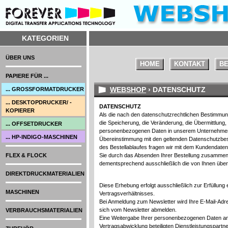
KATEGORIEN
ÜBER UNS
HOME
KONTAKT
BE
PAPIERE FÜR ...
WEBSHOP
› DATENSCHUTZ
... GROSSFORMATDRUCKER
... DESKTOPDRUCKER/ -
DATENSCHUTZ
KOPIERER
Als die nach den datenschutzrechtlichen Bestimmung
die Speicherung, die Veränderung, die Übermittlung,
... OFFSETDRUCKER
personenbezogenen Daten in unserem Unternehmen
... HP-INDIGO-MASCHINEN
Übereinstimmung mit den geltenden Datenschutzbe
des Bestellablaufes fragen wir mit dem Kundendat
FLEX & FLOCK
Sie durch das Absenden Ihrer Bestellung zusammen m
dementsprechend ausschließlich die von Ihnen übe
DIREKTDRUCKMATERIALIEN
Diese Erhebung erfolgt ausschließlich zur Erfüll
MASCHINEN
Vertragsverhältnisses.
Bei Anmeldung zum Newsletter wird Ihre E-Mail-Adres
sich vom Newsletter abmelden.
VERBRAUCHSMATERIALIEN
Eine Weitergabe Ihrer personenbezogenen Daten an D
Vertragsabwicklung beteiligten Dienstleistungspartn