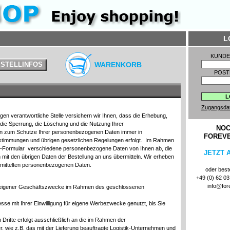
L
KUND
STELLINFOS
WARENKORB
POST
Zugangsda
en verantwortliche Stelle versichern wir Ihnen, dass die Erhebung,
 die Sperrung, die Löschung und die Nutzung Ihrer
NOC
 zum Schutze Ihrer personenbezogenen Daten immer in
FOREV
stimmungen und übrigen gesetzlichen Regelungen erfolgt. Im Rahmen
en-Formular verschiedene personenbezogene Daten von Ihnen ab, die
JETZT 
it den übrigen Daten der Bestellung an uns übermitteln. Wir erheben
rmittelten personenbezogenen Daten.
oder beste
+49 (0) 62 03 
info@for
ung eigener Geschäftszwecke im Rahmen des geschlossenen
se mit Ihrer Einwilligung für eigene Werbezwecke genutzt, bis Sie
ritte erfolgt ausschließlich an die im Rahmen der
er, wie z.B. das mit der Lieferung beauftragte Logistik-Unternehmen und