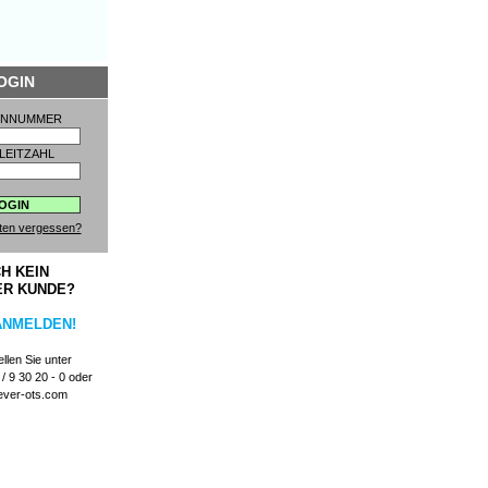
OGIN
ENNUMMER
LEITZAHL
ten vergessen?
H KEIN
ER KUNDE?
ANMELDEN!
llen Sie unter
/ 9 30 20 - 0 oder
ever-ots.com