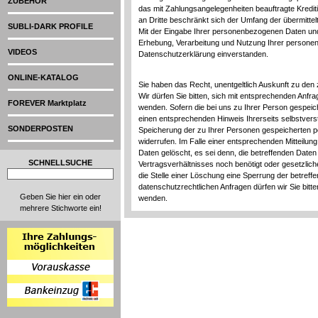
ZUBEHÖR
das mit Zahlungsangelegenheiten beauftragte Kredit
an Dritte beschränkt sich der Umfang der übermittel
SUBLI-DARK PROFILE
Mit der Eingabe Ihrer personenbezogenen Daten und
Erhebung, Verarbeitung und Nutzung Ihrer person
VIDEOS
Datenschutzerklärung einverstanden.
ONLINE-KATALOG
Sie haben das Recht, unentgeltlich Auskunft zu de
Wir dürfen Sie bitten, sich mit entsprechenden Anf
FOREVER Marktplatz
wenden. Sofern die bei uns zu Ihrer Person gespei
einen entsprechenden Hinweis Ihrerseits selbstverstän
SONDERPOSTEN
Speicherung der zu Ihrer Personen gespeicherten p
widerrufen. Im Falle einer entsprechenden Mitteil
Daten gelöscht, es sei denn, die betreffenden Daten
SCHNELLSUCHE
Vertragsverhältnisses noch benötigt oder gesetzlich
die Stelle einer Löschung eine Sperrung der betref
datenschutzrechtlichen Anfragen dürfen wir Sie bit
Geben Sie hier ein oder
wenden.
mehrere Stichworte ein!