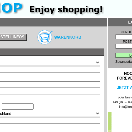
L
KUND
STELLINFOS
WARENKORB
POST
Zugangsda
NOC
FOREV
JETZT 
oder beste
+49 (0) 62 03 
info@for