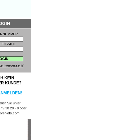
OGIN
ENNUMMER
LEITZAHL
ten vergessen?
H KEIN
ER KUNDE?
ANMELDEN!
llen Sie unter
/ 9 30 20 - 0 oder
ever-ots.com