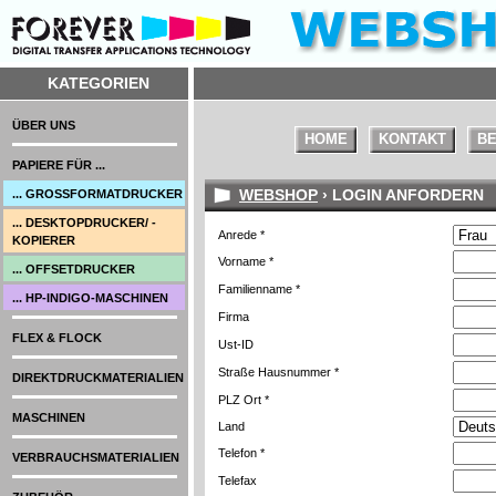
KATEGORIEN
ÜBER UNS
HOME
KONTAKT
BE
PAPIERE FÜR ...
WEBSHOP
› LOGIN ANFORDERN
... GROSSFORMATDRUCKER
... DESKTOPDRUCKER/ -
Anrede *
KOPIERER
Vorname *
... OFFSETDRUCKER
Familienname *
... HP-INDIGO-MASCHINEN
Firma
FLEX & FLOCK
Ust-ID
Straße Hausnummer *
DIREKTDRUCKMATERIALIEN
PLZ Ort *
MASCHINEN
Land
Telefon *
VERBRAUCHSMATERIALIEN
Telefax