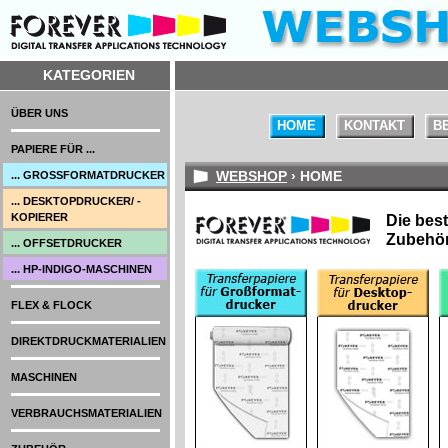
KATEGORIEN
ÜBER UNS
HOME
KONTAKT
B
PAPIERE FÜR ...
WEBSHOP
› HOME
... GROSSFORMATDRUCKER
... DESKTOPDRUCKER/ -
KOPIERER
Die best
Zubehör
... OFFSETDRUCKER
... HP-INDIGO-MASCHINEN
FLEX & FLOCK
DIREKTDRUCKMATERIALIEN
MASCHINEN
VERBRAUCHSMATERIALIEN