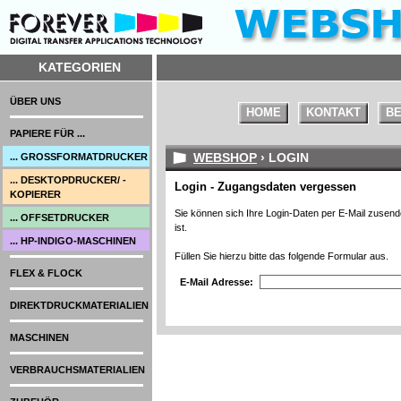
KATEGORIEN
ÜBER UNS
HOME
KONTAKT
BE
PAPIERE FÜR ...
WEBSHOP
› LOGIN
... GROSSFORMATDRUCKER
... DESKTOPDRUCKER/ -
Login - Zugangsdaten vergessen
KOPIERER
Sie können sich Ihre Login-Daten per E-Mail zusende
... OFFSETDRUCKER
ist.
... HP-INDIGO-MASCHINEN
Füllen Sie hierzu bitte das folgende Formular aus.
FLEX & FLOCK
E-Mail Adresse:
DIREKTDRUCKMATERIALIEN
MASCHINEN
VERBRAUCHSMATERIALIEN