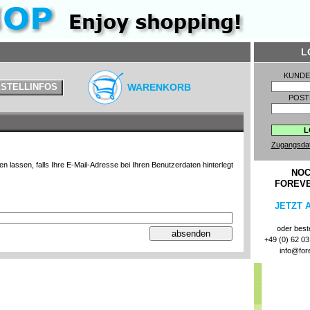
L
KUND
STELLINFOS
WARENKORB
POST
Zugangsda
n lassen, falls Ihre E-Mail-Adresse bei Ihren Benutzerdaten hinterlegt
NOC
FOREV
JETZT 
oder beste
+49 (0) 62 03 
info@for