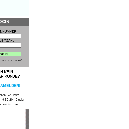
OGIN
ENNUMMER
LEITZAHL
ten vergessen?
H KEIN
ER KUNDE?
ANMELDEN!
llen Sie unter
/ 9 30 20 - 0 oder
ever-ots.com