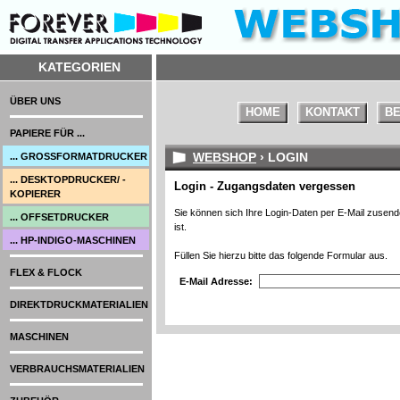
KATEGORIEN
ÜBER UNS
HOME
KONTAKT
BE
PAPIERE FÜR ...
WEBSHOP
› LOGIN
... GROSSFORMATDRUCKER
... DESKTOPDRUCKER/ -
Login - Zugangsdaten vergessen
KOPIERER
Sie können sich Ihre Login-Daten per E-Mail zusende
... OFFSETDRUCKER
ist.
... HP-INDIGO-MASCHINEN
Füllen Sie hierzu bitte das folgende Formular aus.
FLEX & FLOCK
E-Mail Adresse:
DIREKTDRUCKMATERIALIEN
MASCHINEN
VERBRAUCHSMATERIALIEN