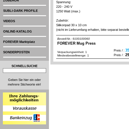
ZUBEHÖR
Spannung:
220 - 240 V
SUBLI-DARK PROFILE
1250 Watt (max.)
Zubehör:
VIDEOS
Silikonpad 30 x 10 cm
(nicht im Lieferumfang erhalten, bitte separat bestell
ONLINE-KATALOG
Bestell-Nr.: 9100100060
FOREVER Marktplatz
FOREVER Mug Press
3
Preis / :
SONDERPOSTEN
Verpackungseinheit: 1
2
Preis / :
Mindestbestellmenge: 1
SCHNELLSUCHE
Geben Sie hier ein oder
mehrere Stichworte ein!