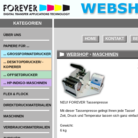
KATEGORIEN
ÜBER UNS
HOME
KONTAKT
BE
PAPIERE FÜR ...
WEBSHOP
›
MASCHINEN
... GROSSFORMATDRUCKER
... DESKTOPDRUCKER/ -
KOPIERER
... OFFSETDRUCKER
... HP-INDIGO-MASCHINEN
FLEX & FLOCK
NEU! FOREVER Tassenpresse
DIREKTDRUCKMATERIALIEN
Mit dieser Tassenpresse gelingt Ihnen jede Tasse!
Zeit, Druck und Temperatur lassen sich ganz einfach
MASCHINEN
Gewicht:
VERBRAUCHSMATERIALIEN
6 kg