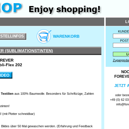
L
KUND
STELLINFOS
WARENKORB
POST
ER (SUBLIMATIONSTINTEN)
REVER
Zugangsda
bli-Flex 202
NOC
IDEO
FOREV
JETZT 
 Textilien
aus 100% Baumwolle. Besonders für Schriftzüge, Zahlen
oder beste
+49 (0) 62 03 
info@for
tinten!
!
(mit Plotter schneidbar)
es Bildes über 50 Mal gewaschen werden. (Erfahrung und Feedback