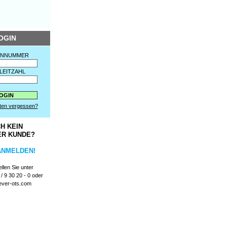
OGIN
ENNUMMER
LEITZAHL
ten vergessen?
H KEIN
ER KUNDE?
ANMELDEN!
llen Sie unter
/ 9 30 20 - 0 oder
ever-ots.com