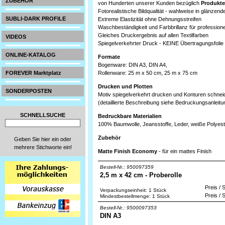
ZUBEHÖR
von Hunderten unserer Kunden bezüglich
Produkte
Fotorealistische Bildqualität - wahlweise in glänzen
SUBLI-DARK PROFILE
Extreme Elastizität ohne Dehnungsstreifen
Waschbeständigkeit und Farbbrillanz für profession
Gleiches Druckergebnis auf allen Textilfarben
VIDEOS
Spiegelverkehrter Druck - KEINE Übertragungsfolie
ONLINE-KATALOG
Formate
Bogenware: DIN A3, DIN A4,
FOREVER Marktplatz
Rollenware: 25 m x 50 cm, 25 m x 75 cm
Drucken und Plotten
SONDERPOSTEN
Motiv spiegelverkehrt drucken und Konturen schnei
(detaillierte Beschreibung siehe Bedruckungsanleitu
SCHNELLSUCHE
Bedruckbare Materialien
100% Baumwolle, Jeansstoffe, Leder, weiße Polyeste
Zubehör
Geben Sie hier ein oder
mehrere Stichworte ein!
Matte Finish Economy
- für ein mattes Finish
Bestell-Nr.: 950097359
2,5 m x 42 cm - Proberolle
Preis / 
Verpackungseinheit: 1 Stück
Preis / 
Mindestbestellmenge: 1 Stück
Bestell-Nr.: 9500097353
DIN A3