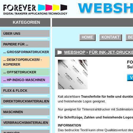
KATEGORIEN
ÜBER UNS
HOME
KONTAKT
BE
PAPIERE FÜR ...
WEBSHOP
›
FÜR INK-JET-DRUCK
... GROSSFORMATDRUCKER
... DESKTOPDRUCKER/ -
FO
KOPIERER
Su
... OFFSETDRUCKER
V
... HP-INDIGO-MASCHINEN
FLEX & FLOCK
Kalt abziehbare
Transferfolie für helle und dunkle
DIREKTDRUCKMATERIALIEN
und freistehende Logos geeignet.
Nur geeignet für Tintenstrahldrucker mit Sublimations
MASCHINEN
Für Schriftzüge, Zahlen und freistehende Logos
VERBRAUCHSMATERIALIEN
INFORMATION
Das bedruckte Textil kann ohne Qualitätsverlust d