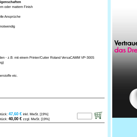
igenschaften
dem oder mattem Finish
elle Ansprüche
 notwendig
den - z.B. mit einem Printer/Cutter Roland VersaCAMM VP-300S
ng)
rstoffe etc.
47,60 €
Stück:
inkl. MwSt. [19%]
40,00 €
Stück:
zzgl. MwSt. [19%]