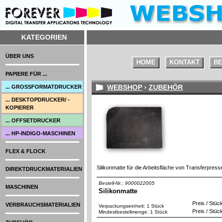
KATEGORIEN
ÜBER UNS
HOME
KONTAKT
BE
PAPIERE FÜR ...
WEBSHOP
›
ZUBEHÖR
... GROSSFORMATDRUCKER
... DESKTOPDRUCKER/ -
KOPIERER
... OFFSETDRUCKER
... HP-INDIGO-MASCHINEN
FLEX & FLOCK
Silikonmatte für die Arbeitsfläche von Transferpres
DIREKTDRUCKMATERIALIEN
Bestell-Nr.: 9000022005
MASCHINEN
Silikonmatte
Preis / Stüc
VERBRAUCHSMATERIALIEN
Verpackungseinheit: 1 Stück
Preis / Stüc
Mindestbestellmenge: 1 Stück