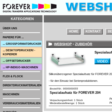
KATEGORIEN
ÜBER UNS
HOME
KONTAKT
BE
PAPIERE FÜR ...
WEBSHOP
›
ZUBEHÖR
... GROSSFORMATDRUCKER
... DESKTOPDRUCKER/ -
Spezialau
KOPIERER
... OFFSETDRUCKER
VIDEO
... HP-INDIGO-MASCHINEN
Silikonüberzogener Spezialaufsatz für FOREVER 20
FLEX & FLOCK
- für den Einsatz bei Serienproduktionen.
DIREKTDRUCKMATERIALIEN
Bestell-Nr.: 9000000055
Spezialaufsatz für FOREVER 204
MASCHINEN
Pr
Verpackungseinheit: 1 Stück
Pr
VERBRAUCHSMATERIALIEN
Mindestbestellmenge: 1 Stück