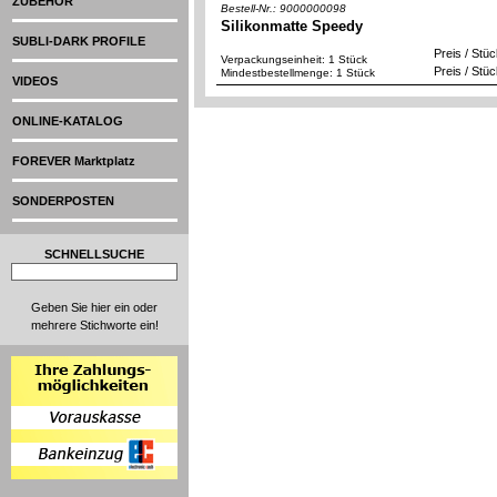
ZUBEHÖR
Bestell-Nr.: 9000000098
Silikonmatte Speedy
SUBLI-DARK PROFILE
Preis / Stü
Verpackungseinheit: 1 Stück
Preis / Stü
Mindestbestellmenge: 1 Stück
VIDEOS
ONLINE-KATALOG
FOREVER Marktplatz
SONDERPOSTEN
SCHNELLSUCHE
Geben Sie hier ein oder
mehrere Stichworte ein!