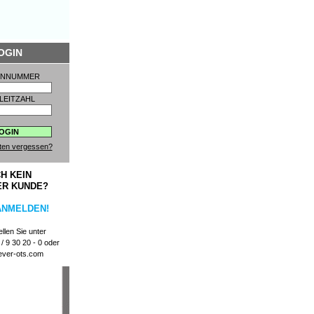
OGIN
ENNUMMER
LEITZAHL
ten vergessen?
H KEIN
ER KUNDE?
ANMELDEN!
llen Sie unter
/ 9 30 20 - 0 oder
ever-ots.com