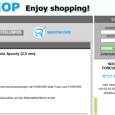
L
KUND
STELLINFOS
WARENKORB
POST
atte Speedy (2,5 mm)
Zugangsda
NOC
FOREV
JETZT 
oder beste
wird bei Anwendungen mit FOREVER Multi-Trans und FOREVER
+49 (0) 62 03 
info@for
turaufbau auf der Materialoberfläche erzielt.