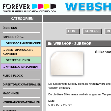
KATEGORIEN
ÜBER UNS
HOME
KONTAKT
BE
PAPIERE FÜR ...
WEBSHOP
›
ZUBEHÖR
... GROSSFORMATDRUCKER
... DESKTOPDRUCKER/ -
Silikonm
KOPIERER
... OFFSETDRUCKER
... HP-INDIGO-MASCHINEN
FLEX & FLOCK
Die Silikonmatte Speedy dient als
Hitzebarriere
und 
DIREKTDRUCKMATERIALIEN
Variofilm eingesetzt.
MASCHINEN
Durch diese Silikonmatte wird ein langsamer Tempera
Maße
VERBRAUCHSMATERIALIEN
550 x 450 x 2,5 mm