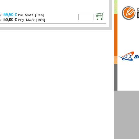
59,50 €
ck:
inkl. MwSt. [19%]
50,00 €
ck:
zzgl. MwSt. [19%]