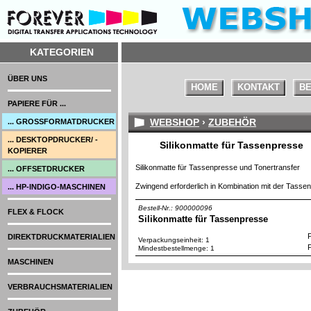
KATEGORIEN
ÜBER UNS
HOME
KONTAKT
BE
PAPIERE FÜR ...
WEBSHOP
›
ZUBEHÖR
... GROSSFORMATDRUCKER
... DESKTOPDRUCKER/ -
Silikonmatte für Tassenpresse
KOPIERER
Silikonmatte für Tassenpresse und Tonertransfer
... OFFSETDRUCKER
Zwingend erforderlich in Kombination mit der Tasse
... HP-INDIGO-MASCHINEN
Bestell-Nr.: 900000096
FLEX & FLOCK
Silikonmatte für Tassenpresse
P
DIREKTDRUCKMATERIALIEN
Verpackungseinheit: 1
P
Mindestbestellmenge: 1
MASCHINEN
VERBRAUCHSMATERIALIEN