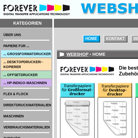
KATEGORIEN
ÜBER UNS
HOME
KONTAKT
B
PAPIERE FÜR ...
WEBSHOP
› HOME
... GROSSFORMATDRUCKER
... DESKTOPDRUCKER/ -
KOPIERER
Die best
Zubehör
... OFFSETDRUCKER
... HP-INDIGO-MASCHINEN
FLEX & FLOCK
DIREKTDRUCKMATERIALIEN
MASCHINEN
VERBRAUCHSMATERIALIEN