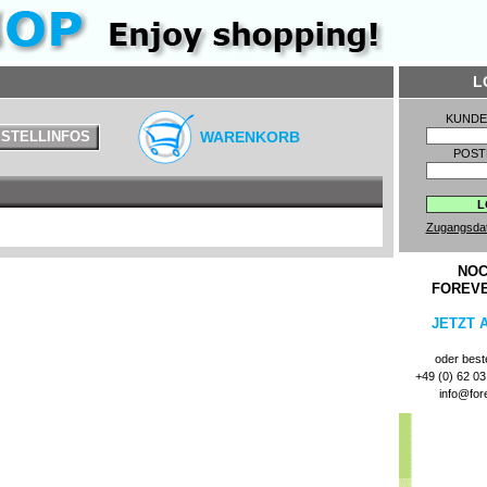
L
KUND
STELLINFOS
WARENKORB
POST
Zugangsda
NOC
FOREV
JETZT 
oder beste
+49 (0) 62 03 
info@for