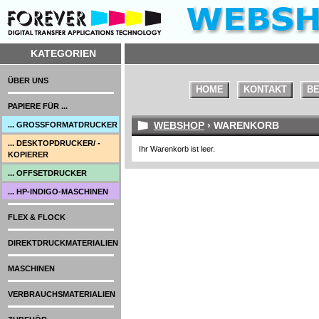
KATEGORIEN
ÜBER UNS
HOME
KONTAKT
BE
PAPIERE FÜR ...
WEBSHOP
› WARENKORB
... GROSSFORMATDRUCKER
... DESKTOPDRUCKER/ -
Ihr Warenkorb ist leer.
KOPIERER
... OFFSETDRUCKER
... HP-INDIGO-MASCHINEN
FLEX & FLOCK
DIREKTDRUCKMATERIALIEN
MASCHINEN
VERBRAUCHSMATERIALIEN