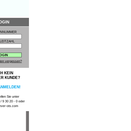
OGIN
ENNUMMER
LEITZAHL
ten vergessen?
H KEIN
ER KUNDE?
ANMELDEN!
llen Sie unter
/ 9 30 20 - 0 oder
ever-ots.com