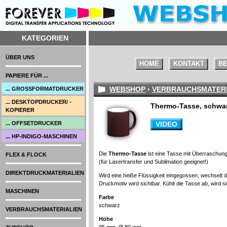
KATEGORIEN
ÜBER UNS
HOME
KONTAKT
BE
PAPIERE FÜR ...
WEBSHOP
›
VERBRAUCHSMATERI
... GROSSFORMATDRUCKER
... DESKTOPDRUCKER/ -
Thermo-Tasse, schwar
KOPIERER
... OFFSETDRUCKER
VIDEO
... HP-INDIGO-MASCHINEN
Die
Thermo-Tasse
ist eine Tasse mit Überraschung
FLEX & FLOCK
(für Lasertransfer und Sublimation geeignet!)
DIREKTDRUCKMATERIALIEN
Wird eine heiße Flüssigkeit eingegossen, wechselt
Druckmotiv wird sichtbar. Kühlt die Tasse ab, wird 
MASCHINEN
Farbe
schwarz
VERBRAUCHSMATERIALIEN
Höhe