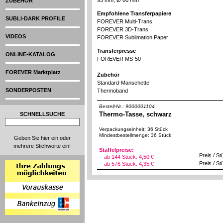
95 mm, Ø 80 mm
ZUBEHÖR
Empfohlene Transferpapiere
SUBLI-DARK PROFILE
FOREVER Multi-Trans
FOREVER 3D-Trans
VIDEOS
FOREVER Sublimation Paper
Transferpresse
ONLINE-KATALOG
FOREVER MS-50
FOREVER Marktplatz
Zubehör
Standard-Manschette
SONDERPOSTEN
Thermoband
Bestell-Nr.: 9000001104
Thermo-Tasse, schwarz
SCHNELLSUCHE
Verpackungseinheit: 36 Stück
Mindestbestellmenge: 36 Stück
Geben Sie hier ein oder
mehrere Stichworte ein!
Staffelpreise:
Preis / S
ab 144 Stück:
4,50 €
Preis / S
ab 576 Stück:
4,35 €