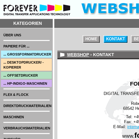
KATEGORIEN
ÜBER UNS
HOME
KONTAKT
BE
PAPIERE FÜR ...
WEBSHOP
› KONTAKT
... GROSSFORMATDRUCKER
... DESKTOPDRUCKER/ -
KOPIERER
... OFFSETDRUCKER
FO
... HP-INDIGO-MASCHINEN
DIGITAL TRANSF
FLEX & FLOCK
Robe
DIREKTDRUCKMATERIALIEN
68542 H
Tel: +4
MASCHINEN
Fax: +49
E-Mail:
intern
VERBRAUCHSMATERIALIEN
f
www.