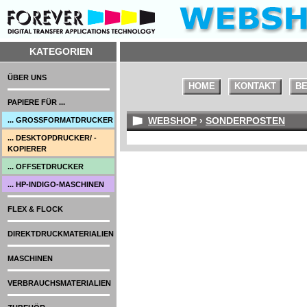
KATEGORIEN
ÜBER UNS
HOME
KONTAKT
BE
PAPIERE FÜR ...
WEBSHOP
›
SONDERPOSTEN
... GROSSFORMATDRUCKER
... DESKTOPDRUCKER/ -
KOPIERER
... OFFSETDRUCKER
... HP-INDIGO-MASCHINEN
FLEX & FLOCK
DIREKTDRUCKMATERIALIEN
MASCHINEN
VERBRAUCHSMATERIALIEN