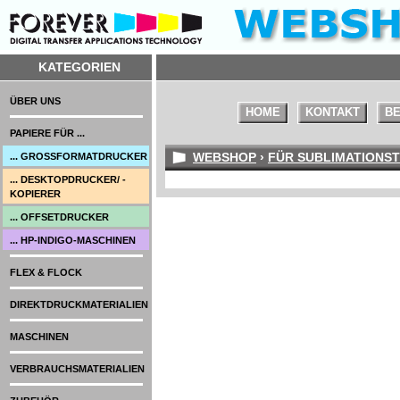
KATEGORIEN
ÜBER UNS
HOME
KONTAKT
BE
PAPIERE FÜR ...
WEBSHOP
›
FÜR SUBLIMATIONST
... GROSSFORMATDRUCKER
... DESKTOPDRUCKER/ -
KOPIERER
... OFFSETDRUCKER
... HP-INDIGO-MASCHINEN
FLEX & FLOCK
DIREKTDRUCKMATERIALIEN
MASCHINEN
VERBRAUCHSMATERIALIEN