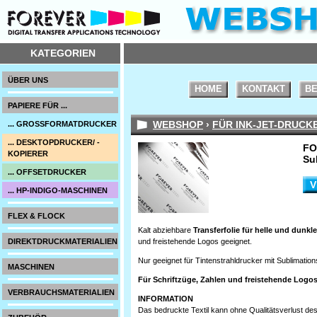
KATEGORIEN
ÜBER UNS
HOME
KONTAKT
BE
PAPIERE FÜR ...
WEBSHOP
›
FÜR INK-JET-DRUCK
... GROSSFORMATDRUCKER
... DESKTOPDRUCKER/ -
FO
KOPIERER
Su
... OFFSETDRUCKER
V
... HP-INDIGO-MASCHINEN
FLEX & FLOCK
Kalt abziehbare
Transferfolie für helle und dunkle
DIREKTDRUCKMATERIALIEN
und freistehende Logos geeignet.
Nur geeignet für Tintenstrahldrucker mit Sublimations
MASCHINEN
Für Schriftzüge, Zahlen und freistehende Logos
VERBRAUCHSMATERIALIEN
INFORMATION
Das bedruckte Textil kann ohne Qualitätsverlust d