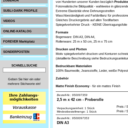
ZUBEHÖR
von Hunderten unserer Kunden bezüglich
Produkte
Fotorealistische Bildqualität - wahlweise in glänzen
SUBLI-DARK PROFILE
Extreme Elastizität ohne Dehnungsstreifen
Waschbeständigkeit und Farbbrillanz für profession
Gleiches Druckergebnis auf allen Textilfarben
VIDEOS
Spiegelverkehrter Druck - KEINE Übertragungsfolie
ONLINE-KATALOG
Formate
Bogenware: DIN A3, DIN A4,
FOREVER Marktplatz
Rollenware: 25 m x 50 cm, 25 m x 75 cm
Drucken und Plotten
SONDERPOSTEN
Motiv spiegelverkehrt drucken und Konturen schnei
(detaillierte Beschreibung siehe Bedruckungsanleitu
SCHNELLSUCHE
Bedruckbare Materialien
100% Baumwolle, Jeansstoffe, Leder, weiße Polyeste
Zubehör
Geben Sie hier ein oder
mehrere Stichworte ein!
Matte Finish Economy
- für ein mattes Finish
Bestell-Nr.: 950097359
2,5 m x 42 cm - Proberolle
Preis / 
Verpackungseinheit: 1 Stück
Preis / 
Mindestbestellmenge: 1 Stück
Bestell-Nr.: 9500097353
DIN A3