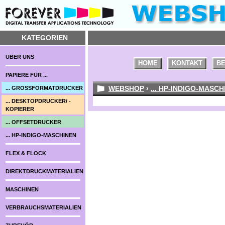
KATEGORIEN
ÜBER UNS
HOME
KONTAKT
BE
PAPIERE FÜR ...
WEBSHOP
›
... HP-INDIGO-MASCH
... GROSSFORMATDRUCKER
... DESKTOPDRUCKER/ -
KOPIERER
... OFFSETDRUCKER
... HP-INDIGO-MASCHINEN
FLEX & FLOCK
DIREKTDRUCKMATERIALIEN
MASCHINEN
VERBRAUCHSMATERIALIEN