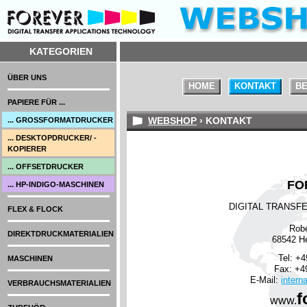
KATEGORIEN
ÜBER UNS
HOME
KONTAKT
BE
PAPIERE FÜR ...
WEBSHOP
› KONTAKT
... GROSSFORMATDRUCKER
... DESKTOPDRUCKER/ -
KOPIERER
... OFFSETDRUCKER
FO
... HP-INDIGO-MASCHINEN
DIGITAL TRANSF
FLEX & FLOCK
Robe
DIREKTDRUCKMATERIALIEN
68542 H
Tel: +4
MASCHINEN
Fax: +49
E-Mail:
intern
VERBRAUCHSMATERIALIEN
f
www.