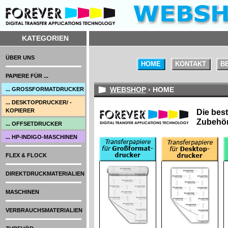
KATEGORIEN
ÜBER UNS
HOME
KONTAKT
B
PAPIERE FÜR ...
WEBSHOP
› HOME
... GROSSFORMATDRUCKER
... DESKTOPDRUCKER/ -
KOPIERER
Die best
Zubehör
... OFFSETDRUCKER
... HP-INDIGO-MASCHINEN
FLEX & FLOCK
DIREKTDRUCKMATERIALIEN
MASCHINEN
VERBRAUCHSMATERIALIEN