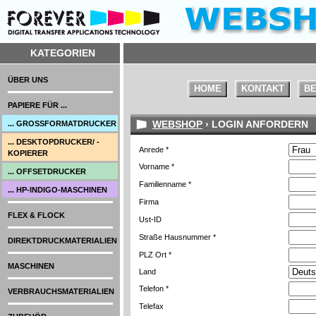
KATEGORIEN
ÜBER UNS
HOME
KONTAKT
BE
PAPIERE FÜR ...
WEBSHOP
› LOGIN ANFORDERN
... GROSSFORMATDRUCKER
... DESKTOPDRUCKER/ -
Anrede *
KOPIERER
Vorname *
... OFFSETDRUCKER
Familienname *
... HP-INDIGO-MASCHINEN
Firma
FLEX & FLOCK
Ust-ID
Straße Hausnummer *
DIREKTDRUCKMATERIALIEN
PLZ Ort *
MASCHINEN
Land
Telefon *
VERBRAUCHSMATERIALIEN
Telefax