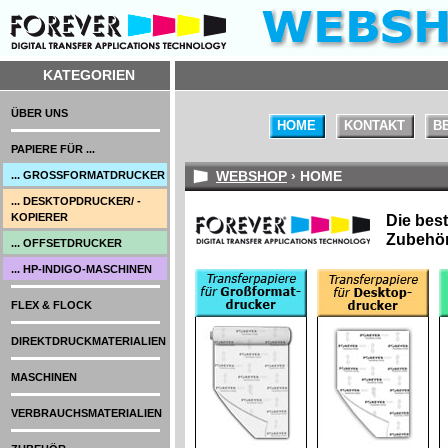
KATEGORIEN
ÜBER UNS
HOME
KONTAKT
B
PAPIERE FÜR ...
WEBSHOP
› HOME
... GROSSFORMATDRUCKER
... DESKTOPDRUCKER/ -
KOPIERER
Die best
Zubehör
... OFFSETDRUCKER
... HP-INDIGO-MASCHINEN
FLEX & FLOCK
DIREKTDRUCKMATERIALIEN
MASCHINEN
VERBRAUCHSMATERIALIEN