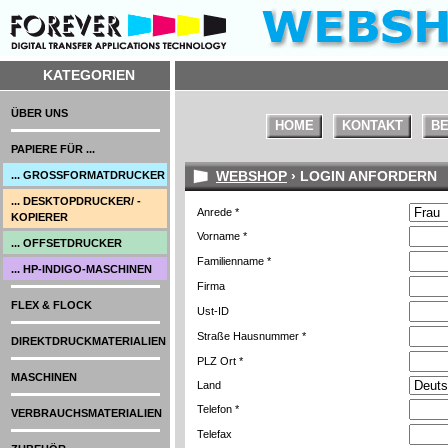
KATEGORIEN
ÜBER UNS
HOME
KONTAKT
BE
PAPIERE FÜR ...
WEBSHOP
› LOGIN ANFORDERN
... GROSSFORMATDRUCKER
... DESKTOPDRUCKER/ -
Anrede *
KOPIERER
Vorname *
... OFFSETDRUCKER
Familienname *
... HP-INDIGO-MASCHINEN
Firma
FLEX & FLOCK
Ust-ID
Straße Hausnummer *
DIREKTDRUCKMATERIALIEN
PLZ Ort *
MASCHINEN
Land
Telefon *
VERBRAUCHSMATERIALIEN
Telefax