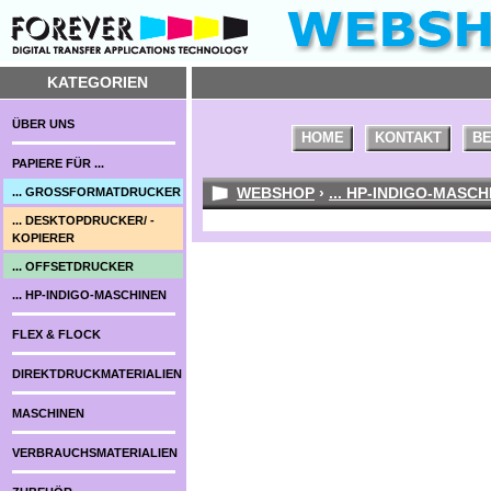
KATEGORIEN
ÜBER UNS
HOME
KONTAKT
BE
PAPIERE FÜR ...
WEBSHOP
›
... HP-INDIGO-MASCH
... GROSSFORMATDRUCKER
... DESKTOPDRUCKER/ -
KOPIERER
... OFFSETDRUCKER
... HP-INDIGO-MASCHINEN
FLEX & FLOCK
DIREKTDRUCKMATERIALIEN
MASCHINEN
VERBRAUCHSMATERIALIEN