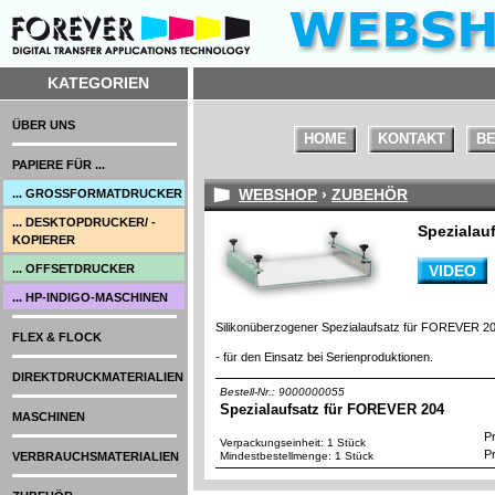
KATEGORIEN
ÜBER UNS
HOME
KONTAKT
BE
PAPIERE FÜR ...
WEBSHOP
›
ZUBEHÖR
... GROSSFORMATDRUCKER
... DESKTOPDRUCKER/ -
Spezialau
KOPIERER
... OFFSETDRUCKER
VIDEO
... HP-INDIGO-MASCHINEN
Silikonüberzogener Spezialaufsatz für FOREVER 20
FLEX & FLOCK
- für den Einsatz bei Serienproduktionen.
DIREKTDRUCKMATERIALIEN
Bestell-Nr.: 9000000055
Spezialaufsatz für FOREVER 204
MASCHINEN
Pr
Verpackungseinheit: 1 Stück
Pr
VERBRAUCHSMATERIALIEN
Mindestbestellmenge: 1 Stück