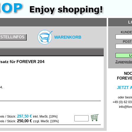
L
KUND
STELLINFOS
WARENKORB
POST
fsatz für FOREVER 204
Zugangsda
NOC
FOREV
4.
JETZT 
oder beste
+49 (0) 62 03 
info@for
297,50 €
eis / Stück:
inkl. MwSt. [19%]
250,00 €
eis / Stück:
zzgl. MwSt. [19%]