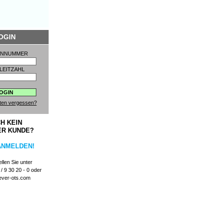
OGIN
ENNUMMER
LEITZAHL
ten vergessen?
H KEIN
ER KUNDE?
ANMELDEN!
llen Sie unter
/ 9 30 20 - 0 oder
ever-ots.com