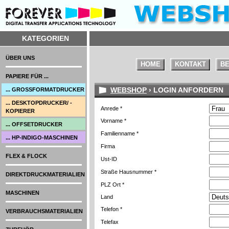
KATEGORIEN
ÜBER UNS
HOME
KONTAKT
BE
PAPIERE FÜR ...
WEBSHOP
› LOGIN ANFORDERN
... GROSSFORMATDRUCKER
... DESKTOPDRUCKER/ -
Anrede *
KOPIERER
Vorname *
... OFFSETDRUCKER
Familienname *
... HP-INDIGO-MASCHINEN
Firma
FLEX & FLOCK
Ust-ID
Straße Hausnummer *
DIREKTDRUCKMATERIALIEN
PLZ Ort *
MASCHINEN
Land
Telefon *
VERBRAUCHSMATERIALIEN
Telefax