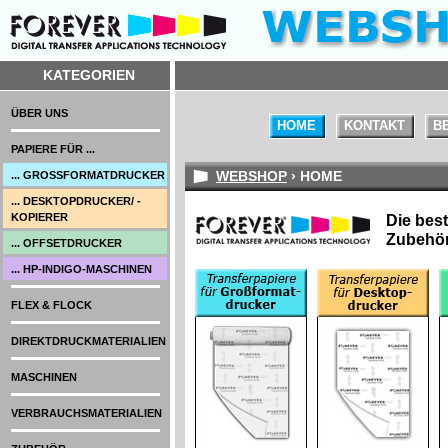
KATEGORIEN
ÜBER UNS
HOME
KONTAKT
B
PAPIERE FÜR ...
WEBSHOP
› HOME
... GROSSFORMATDRUCKER
... DESKTOPDRUCKER/ -
KOPIERER
Die best
Zubehör
... OFFSETDRUCKER
... HP-INDIGO-MASCHINEN
FLEX & FLOCK
DIREKTDRUCKMATERIALIEN
MASCHINEN
VERBRAUCHSMATERIALIEN