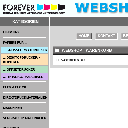
KATEGORIEN
ÜBER UNS
HOME
KONTAKT
BE
PAPIERE FÜR ...
WEBSHOP
› WARENKORB
... GROSSFORMATDRUCKER
... DESKTOPDRUCKER/ -
Ihr Warenkorb ist leer.
KOPIERER
... OFFSETDRUCKER
... HP-INDIGO-MASCHINEN
FLEX & FLOCK
DIREKTDRUCKMATERIALIEN
MASCHINEN
VERBRAUCHSMATERIALIEN