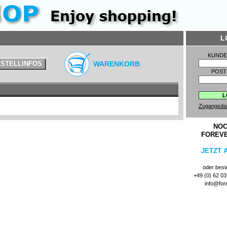
L
KUND
STELLINFOS
WARENKORB
POST
Zugangsda
NOC
FOREV
JETZT 
oder beste
+49 (0) 62 03 
info@for