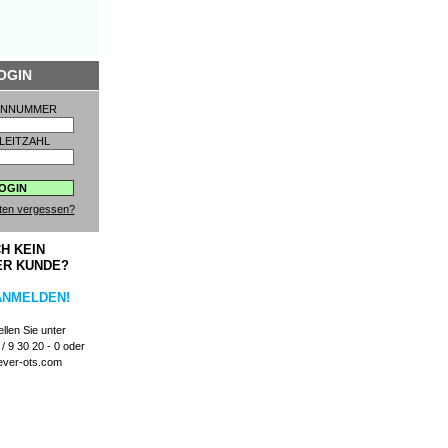
OGIN
ENNUMMER
LEITZAHL
ten vergessen?
H KEIN
ER KUNDE?
ANMELDEN!
llen Sie unter
/ 9 30 20 - 0 oder
ever-ots.com