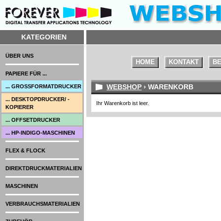
KATEGORIEN
ÜBER UNS
HOME
KONTAKT
BE
PAPIERE FÜR ...
WEBSHOP
› WARENKORB
... GROSSFORMATDRUCKER
... DESKTOPDRUCKER/ -
Ihr Warenkorb ist leer.
KOPIERER
... OFFSETDRUCKER
... HP-INDIGO-MASCHINEN
FLEX & FLOCK
DIREKTDRUCKMATERIALIEN
MASCHINEN
VERBRAUCHSMATERIALIEN