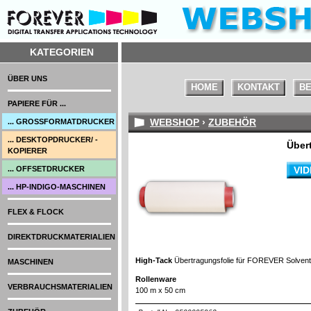
KATEGORIEN
ÜBER UNS
HOME
KONTAKT
BE
PAPIERE FÜR ...
WEBSHOP
›
ZUBEHÖR
... GROSSFORMATDRUCKER
... DESKTOPDRUCKER/ -
Über
KOPIERER
... OFFSETDRUCKER
VI
... HP-INDIGO-MASCHINEN
FLEX & FLOCK
DIREKTDRUCKMATERIALIEN
High-Tack
Übertragungsfolie für FOREVER Solven
MASCHINEN
Rollenware
VERBRAUCHSMATERIALIEN
100 m x 50 cm