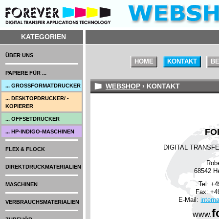
KATEGORIEN
ÜBER UNS
HOME
KONTAKT
BE
PAPIERE FÜR ...
WEBSHOP
› KONTAKT
... GROSSFORMATDRUCKER
... DESKTOPDRUCKER/ -
KOPIERER
... OFFSETDRUCKER
FO
... HP-INDIGO-MASCHINEN
DIGITAL TRANSF
FLEX & FLOCK
Robe
DIREKTDRUCKMATERIALIEN
68542 H
Tel: +4
MASCHINEN
Fax: +49
E-Mail:
intern
VERBRAUCHSMATERIALIEN
f
www.