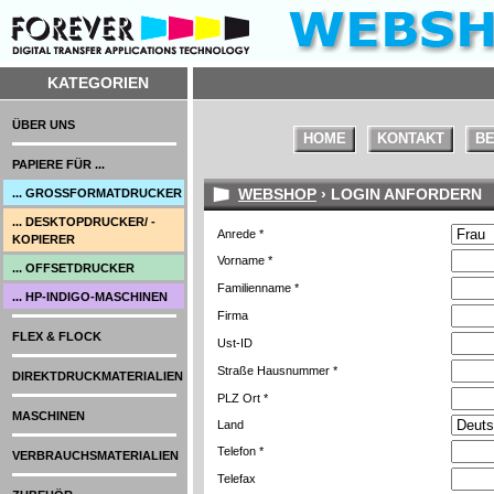
KATEGORIEN
ÜBER UNS
HOME
KONTAKT
BE
PAPIERE FÜR ...
WEBSHOP
› LOGIN ANFORDERN
... GROSSFORMATDRUCKER
... DESKTOPDRUCKER/ -
Anrede *
KOPIERER
Vorname *
... OFFSETDRUCKER
Familienname *
... HP-INDIGO-MASCHINEN
Firma
FLEX & FLOCK
Ust-ID
Straße Hausnummer *
DIREKTDRUCKMATERIALIEN
PLZ Ort *
MASCHINEN
Land
Telefon *
VERBRAUCHSMATERIALIEN
Telefax